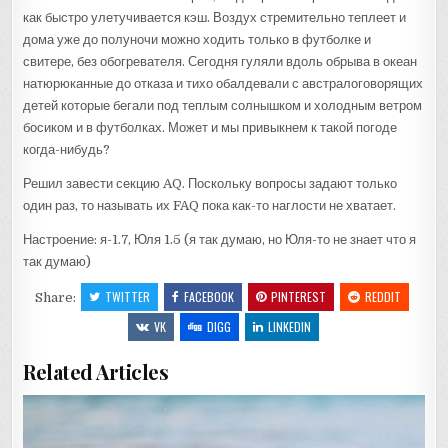
как быстро улетучивается кэш. Воздух стремительно теплеет и
дома уже до полуночи можно ходить только в футболке и
свитере, без обогревателя. Сегодня гуляли вдоль обрыва в океан
натюрюканные до отказа и тихо обалдевали с австралоговорящих
детей которые бегали под теплым солнышком и холодным ветром
босиком и в футболках. Может и мы привыкнем к такой погоде
когда-нибудь?
Решил завести секцию AQ. Поскольку вопросы задают только
один раз, то называть их FAQ пока как-то наглости не хватает.
Настроение: я-1.7, Юля 1.5 (я так думаю, но Юля-то не знает что я
так думаю)
TWITTER
FACEBOOK
PINTEREST
REDDIT
Share:
VK
DIGG
LINKEDIN
Related Articles