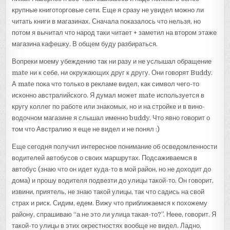
крупные книготорговые сети. Еще я сразу не увидел можно ли
читать книги в магазинах. Сначала показалось что нельзя, но
потом я вычитал что народ таки читает + заметил на втором этаже
магазина кафешку. В общем буду разбираться.
Вопреки моему убеждению так ни разу и не услышал обращение
mate ни к себе, ни окружающих друг к другу. Они говорят Buddy.
А mate пока что только в рекламе видел, как символ чего-то
исконно австралийского. Я думал может mate используется в
кругу коллег по работе или знакомых, но и на стройке и в вино-
водочном магазине я слышал именно buddy. Что явно говорит о
том что Австралию я еще не видел и не понял :)
Еще сегодня получил интересное понимание об осведомленности
водителей автобусов о своих маршрутах. Подсаживаемся в
автобус (знаю что он идет куда-то в мой район, но не доходит до
дома) и прошу водителя подвезти до улицы такой-то. Он говорит,
извини, приятель, не знаю такой улицы, так что садись на свой
страх и риск. Сидим, едем. Вижу что приближаемся к похожему
району, спрашиваю “а не это ли улица такая-то?”. Неее, говорит. Я
такой-то улицы в этих окрестностях вообще не видел. Ладно,