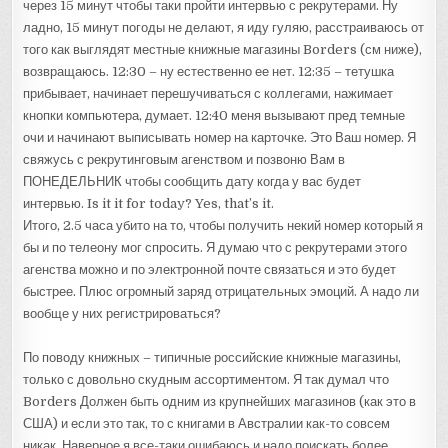
через 15 минут чтобы таки пройти интервью с рекрутерами. Ну
ладно, 15 минут погоды не делают, я иду гуляю, расстраиваюсь от
того как выглядят местные книжные магазины Borders (см ниже),
возвращаюсь. 12:30 – ну естественно ее нет. 12:35 – тетушка
прибывает, начинает перешучиваться с коллегами, нажимает
кнопки компьютера, думает. 12:40 меня вызывают пред темные
очи и начинают выписывать номер на карточке. Это Ваш номер. Я
свяжусь с рекрутинговым агенством и позвоню Вам в
ПОНЕДЕЛЬНИК чтобы сообщить дату когда у вас будет
интервью. Is it it for today? Yes, that’s it.
Итого, 2.5 часа убито на то, чтобы получить некий номер который я
бы и по телеону мог спросить. Я думаю что с рекрутерами этого
агенства можно и по электронной почте связаться и это будет
быстрее. Плюс огромный заряд отрицательных эмоций. А надо ли
вообще у них регистрироваться?
По поводу книжных – типичные российские книжные магазины,
только с довольно скудным ассортиментом. Я так думал что
Borders Должен быть одним из крупнейших магазинов (как это в
США) и если это так, то с книгами в Австралии как-то совсем
никак. Наверное я все-таки ошибаюсь и надо поискать более