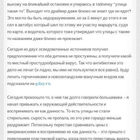
выхожу на ближайшей остановке и упираюсь в табличку “улица
такая-то”. Выходит что драйвер даже близко не знает где он едет?
Это могло бы быть недоразумением, но за 5 минут до этого я не
сел в автобус который шел по этому же участку маршрута, судя
по карте, и водитель которого тоже утверждал что улицы с таким-
то названием даже близко не проезжает.
Сегодня из двух осведомленных источников получил
предположение что оба дитенка не простужены, а получили какой-
то местный простудообразный вирус. Так что антибиотики это
дело не лечат (и ладно, мы ими не пользуетмся все равно), буду
лечить горчичниками и новозеландским манучным м:едом как
подсказали на
gday.ru
.
Сегодня произошло то, о чем так долго говорили большевики – я
начал привыкать к окружающей действительности и
воспринимать ее как данность. То есть улицы не стали
стирильнее, сырость не пропала, но это уже гораздо меньше
раздражает. Потихоньку перестаю сравнивать цены с
американскими и воспринимаю их как данность – это пришло с
появлением пластиковой карты, когда просто перестаешь видеть