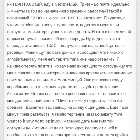
ни заря (10:30am), еду в CentreLink. Приезжаю почти идеально
– минуты за три до назначенного времени, радостный такой и
позитивный. 12:00 – никого нет. 12:03 – никого нет. Я чувствую
что меня обвинят в непунктуальности, подхожу к менстным
сотрудникам и интересуюсь что мне делать. На что в невежливой
форме получаю посыл в общую очередь. Ну ладно, встаю в
очередь, отстаиваю. 12:10 – получаю свой шанс пообщаться с
ресепшн. Меня ищут по базе данных и сообщают что никакого
аппойнтмента у меня нет, так что типа мне надо отвалить. Я
начинаю терять позитив, но замечаю входящую ту сотрудницу что
меня приглашала на интервью и начинаю привлекать ее внимание
пристальными взглядами. Ноль эмоций. Она извлекает груду
коробок явно со съестным и удалятся вглубь средоточения
бюрократии. Вот же она, говорю ресепшионистке – спросите ее,
мне делали аппойнтмент. “Ничего не могу поделать – она же
обедает”. Давайте я вас запишу на следующий день … Еще пара
минут препирательств, я теряю терпение, зватаю анкету “We
want to know your opinion” и требую дать мне имя той
сотрудницы. Имя мне не дают, зато идут, беседуют с ней и
сообщают что меня согласны принять сегодня, я должен прийти