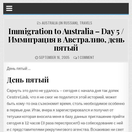
POSTED
AUSTRALIA (IN RUSSIAN)
,
TRAVELS
IN
Immigration to Australia – Day 5 /
Иммиграция в Австралию, день
пятый
SEPTEMBER 16, 2005
1 COMMENT
День пятый …
День пятый
Сврнуть это дело не удалось – сегодня с начала дня так допек
CentreLink, что я не смог не поделится этой историей, может
быть кому-то она съэкономит время, столь необходимое особенно
в первые дни. Итак, вчера я зарегистрировался и получил от
тетушки которая вносила меня в базу данных приглашение прийти
сегодня в 12 часов (3 раза переспросил!) на собеседование с ней
и с представителями рекрутингового агенства. Вскакиваю ни свет