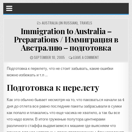
POSTED
AUSTRALIA (IN RUSSIAN)
,
TRAVELS
IN
Immigration to Australia –
Preparations / Иммиграция в
Австралию – подготовка
SEPTEMBER 10, 2005
LEAVE A COMMENT
Подготовка к перелету, что не стоит забывать, какие ошибки
можно избежать и т.п …
Подготовка к перелету
Как это обычно бывает несмотря на то, что паковаться начали за 4
дня до отлета все равно последние пакеты забрасывали в сумки
как попало и плакались что еще часика не хватило, а так бы все
что надо взяли. В итоге груженые полутора центнерами
различного стаффа выдвигаемся к машине где выясняем что