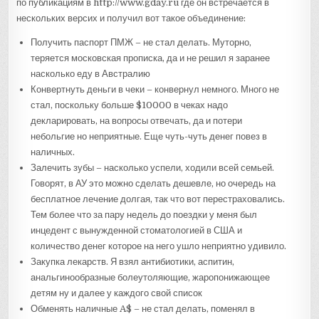
по публикациям в http://www.gday.ru где он встречается в
нескольких версих и получил вот такое объединение:
Получить паспорт ПМЖ – не стал делать. Муторно,
теряется московская прописка, да и не решил я заранее
насколько еду в Австралию
Конвертнуть деньги в чеки – конвернул немного. Много не
стал, поскольку больше $10000 в чеках надо
декларировать, на вопросы отвечать, да и потери
небольгие но неприятные. Еще чуть-чуть денег повез в
наличных.
Залечить зубы – насколько успели, ходили всей семьей.
Говорят, в АУ это можно сделать дешевле, но очередь на
бесплатное лечение долгая, так что вот перестраховались.
Тем более что за пару недель до поездки у меня был
инцедент с вынужденной стоматологией в США и
количество денег которое на него ушло неприятно удивило.
Закупка лекарств. Я взял антибиотики, аспитин,
анальгинообразные болеутоляющие, жаропонижающее
детям ну и далее у каждого свой список
Обменять наличные A$ – не стал делать, поменял в