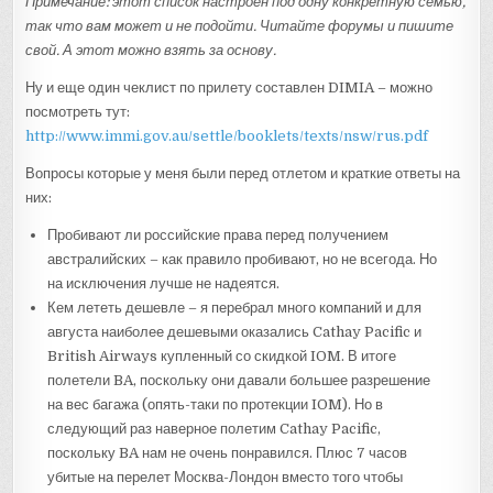
Примечание: этот список настроен под одну конкретную семью,
так что вам может и не подойти. Читайте форумы и пишите
свой. А этот можно взять за основу.
Ну и еще один чеклист по прилету составлен DIMIA – можно
посмотреть тут:
http://www.immi.gov.au/settle/booklets/texts/nsw/rus.pdf
Вопросы которые у меня были перед отлетом и краткие ответы на
них:
Пробивают ли российские права перед получением
австралийских – как правило пробивают, но не всегода. Но
на исключения лучше не надеятся.
Кем лететь дешевле – я перебрал много компаний и для
августа наиболее дешевыми оказались Cathay Pacific и
British Airways купленный со скидкой IOM. В итоге
полетели BA, поскольку они давали большее разрешение
на вес багажа (опять-таки по протекции IOM). Но в
следующий раз наверное полетим Cathay Pacific,
поскольку BA нам не очень понравился. Плюс 7 часов
убитые на перелет Москва-Лондон вместо того чтобы