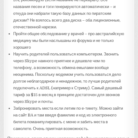
названия песен и тэги генерируются автоматически – и
откуда они набрали такую базу данных по пиратским
дискам? Не взялось всего два диска – оба лицензионные,
отечественной нарезки.
Пройти общее обследование у врачей – про австралийскую
медицину мы были наслышаны из форума и не только
хорошего
Научить родителей пользоваться компьютером. Звонить
через Skype намного приятнее и дешевле чем по
телефону, а возможность обмена емылами вообще
неоценима. Поскольку модемом учить пользоваться дело
долгое неблагодарное и ненадежное, то лучше родителей
подключить к ADSL (например к Стриму). Самый дешевый
тариф за $15 в месяц в принципе достаточен для звонков
через Skype и почты.
Забронировать места если летим по е-тикету. Можно зайти
на сайт BA и там введя фамилию и код из электронного
билета поманипулировать с меню и забить места в
самолете. Очень приятная возможность.