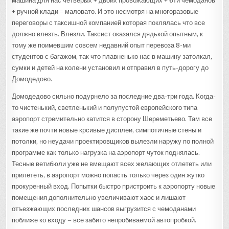
машина для нас четверых + двоих провожающих + 6ти чемоданов
+ ручной клади = маловато. И это несмотря на многоразовые
переговоры с таксишной компанией которая поклялась что все
должно влезть. Влезли. Таксист оказался дядькой опытным, к
тому же поимевшим совсем недавний опыт перевоза 8-ми
студентов с багажом, так что плавненько нас в машину затолкал,
сумки и детей на колени установил и отправил в путь-дорогу до
Домодедово.
Домодедово сильно подурнело за последние два-три года. Когда-
то чистенький, светленький и полупустой европейского типа
аэропорт стремительно катится в сторону Шереметьево. Там все
такие же почти новые крсивые дисплеи, симпотичные стены и
потолки, но неудачи проектировщиков вылезли наружу по полной
программе как только нагрузка на аэропорт чуток поднялась.
Тесные ветибюли уже не вмещают всех желающих отлететь или
прилететь, в аэропорт можно попасть только через один жутко
прокуренный вход. Попытки быстро пристроить к аэропорту новые
помещения дополнительно увеличивают хаос и лишают
отъезжающих последних шансов выгрузится с чемоданами
поближе ко входу – все забито непробиваемой автопробкой.