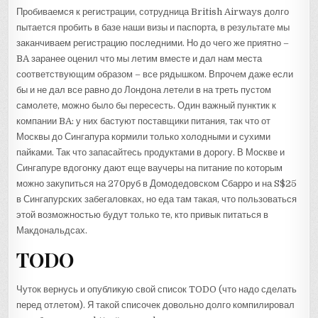
Пробиваемся к регистрации, сотрудница British Airways долго
пытается пробить в базе наши визы и паспорта, в результате мы
заканчиваем регистрацию последними. Но до чего же приятно –
BA заранее оценил что мы летим вместе и дал нам места
соответствующим образом – все рядышком. Впрочем даже если
бы и не дал все равно до Лондона летели в на треть пустом
самолете, можно было бы пересесть. Один важный пунктик к
компании BA: у них бастуют поставщики питания, так что от
Москвы до Сингапура кормили только холодными и сухими
пайками. Так что запасайтесь продуктами в дорогу. В Москве и
Сингапуре вдогонку дают еще ваучеры на питание по которым
можно закупиться на 270руб в Домодедовском Сбарро и на S$25
в Сингапурских забегаловках, но еда там такая, что пользоваться
этой возможностью будут только те, кто привык питаться в
Макдональдсах.
TODO
Чуток вернусь и опубликую свой список TODO (что надо сделать
перед отлетом). Я такой списочек довольно долго компилировал