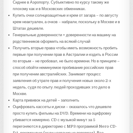
Сиднее в Аэропорту. Субъективно по курсу такому же
плохому как и в Московских обменниках.
Купить очки солнцезащитные и крем от загара – по августу
крем неактуален, а очков – набрали, поскольку в Москве и в
Штатах дешевле.
Генеральные доверенности + доверенности на машину на
родственников оформить на всякий случай
Получить вторые права чтобы иметь возможность пробить
первые при получении прав в Австралии и ездить в России
по вторым – не пробовал, не было времени. Но в принципе –
способ обойти неминуемое пробивание российских прав
при получении австралийских. Занимает процесс
заявления об утрате прав и получения новых около 2-х
недель, судя по опыту людей проходивших это дело в
Москве.
Карта прививок на детей – заполнить
Оцифровать кассеты и диски – оказалось что дешевле
просто купить фильмы на DVD. Времени на оцифровку
убивается немеряно. CD с музыкой минут за 5
перегоняются в директорию с MP3 программой Nero CD-
DA, рекомендую (если название не переврал). Все