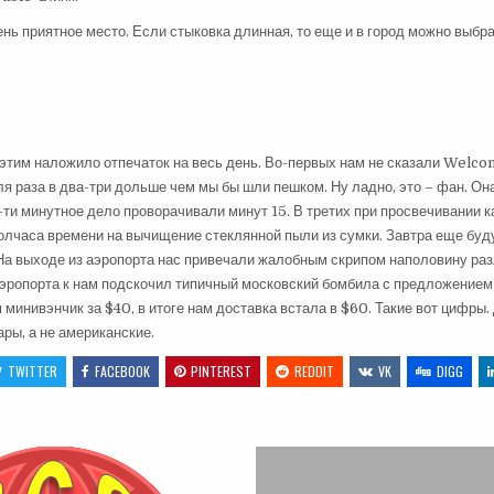
ень приятное место. Если стыковка длинная, то еще и в город можно выбра
тим наложило отпечаток на весь день. Во-первых нам не сказали Welcome
я раза в два-три дольше чем мы бы шли пешком. Ну ладно, это – фан. Она
5-ти минутное дело проворачивали минут 15. В третих при просвечивании 
полчаса времени на вычищение стеклянной пыли из сумки. Завтра еще буд
. На выходе из аэропорта нас привечали жалобным скрипом наполовину ра
эропорта к нам подскочил типичный московский бомбила с предложением о
минивэнчик за $40, в итоге нам доставка встала в $60. Такие вот цифры.
ры, а не американские.
TWITTER
FACEBOOK
PINTEREST
REDDIT
VK
DIGG