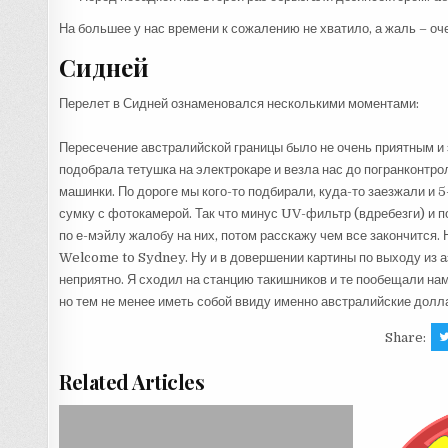
На большее у нас времени к сожалению не хватило, а жаль – оч
Сидней
Перелет в Сидней ознаменовался несколькими моментами:
Пересечение австралийской границы было не очень приятным и э
подобрала тетушка на электрокаре и везла нас до погранконтрол
машинки. По дороге мы кого-то подбирали, куда-то заезжали и 
сумку с фотокамерой. Так что минус UV-фильтр (вдребезги) и 
по е-мэйлу жалобу на них, потом расскажу чем все закончится
Welcome to Sydney. Ну и в довершении картины по выходу из а
неприятно. Я сходил на станцию такишников и те пообещали нам 
но тем не менее иметь собой ввиду именно австралийские долла
Share:
Related Articles