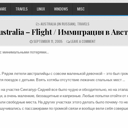
WARE
TRAVELS
LINUX
WINDOWS
MISC
POSTED
AUSTRALIA (IN RUSSIAN)
,
TRAVELS
IN
ustralia – Flight / Иммиграция в Ав
SEPTEMBER 11, 2005
LEAVE A COMMENT
и с минимальными потерями…
. Рядом летели австралийцы с совсем маленькой девочкой – это был гром
я поездок с детьми. Взять хотябы отсутствие лежачих спальных мест …
на участке Сингапур-Сидней все было чудно и обходительно, но на этап
и, а очень маленкие, беззащитные и капризные. Любые попытки отойти от
ыли свободные места. На других участках этого делать было почему-то 
ешучивались с пассажирами по громкой связи и вообще вели себя соверше