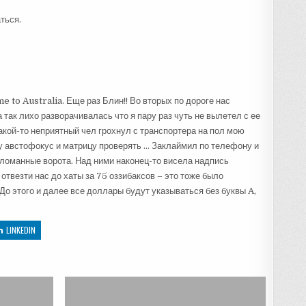
ться.
 to Australia. Еще раз Блин!! Во вторых по дороге нас
 так лихо разворачивалась что я пару раз чуть не вылетел с ее
какой-то неприятный чел грохнул с транспортера на пол мою
у австофокус и матрицу проверять … Заклаймил по телефону и
зломанные ворота. Над ними наконец-то висела надпись
твезти нас до хаты за 75 оззибаксов – это тоже было
 До этого и далее все доллары будут указываться без буквы A,
LINKEDIN