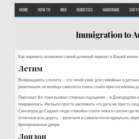
HOME
HOW TO
WEB
ROBOTICS
HARDWARE
SOFT
Immigration to A
Как пережить возможно самый длинный перелет в Вашей жизн
Летим
Возвращаюсь к полету – это тихий ужас для семейных и детных
развлекали, но вообще самолеты очень слабо приспособлены дл
Персонал BA тоже вызвал спорные ощущения – в Домодедово и 
понравилась. Им было просто наплевать что дети не просто люд
Сингапура до Сиднея люди спокойно спали лежа в салоне где б
отличные всю дорогу – взлетали и сажали почти идеально, пер
бронированные двери.
Лондон