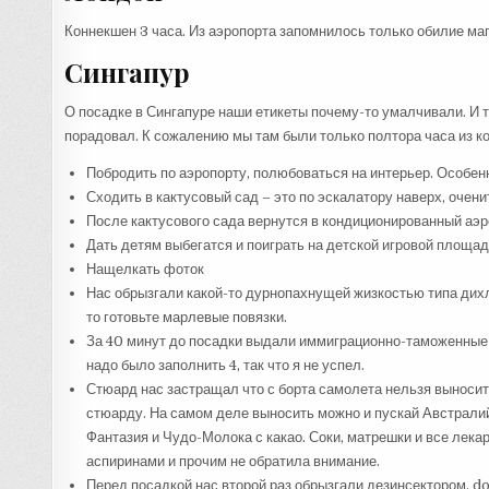
Коннекшен 3 часа. Из аэропорта запомнилось только обилие маг
Сингапур
О посадке в Сингапуре наши етикеты почему-то умалчивали. И 
порадовал. К сожалению мы там были только полтора часа из ко
Побродить по аэропорту, полюбоваться на интерьер. Особенн
Сходить в кактусовый сад – это по эскалатору наверх, очен
После кактусового сада вернутся в кондиционированный аэр
Дать детям выбегатся и поиграть на детской игровой площад
Нащелкать фоток
Нас обрызгали какой-то дурнопахнущей жизкостью типа дихло
то готовьте марлевые повязки.
За 40 минут до посадки выдали иммиграционно-таможенные т
надо было заполнить 4, так что я не успел.
Стюард нас застращал что с борта самолета нельзя выносить
стюарду. На самом деле выносить можно и пускай Австралий
Фантазия и Чудо-Молока с какао. Соки, матрешки и все лекар
аспиринами и прочим не обратила внимание.
Перед посадкой нас второй раз обрызгали дезинсектором. do